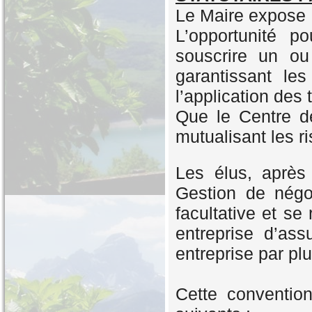
Le Maire expose 
L’opportunité
souscrire un ou 
garantissant le
l’application des 
Que le Centre de
mutualisant les r
Les élus, après
Gestion de négo
facultative et se
entreprise d’as
entreprise par plu
Cette convention