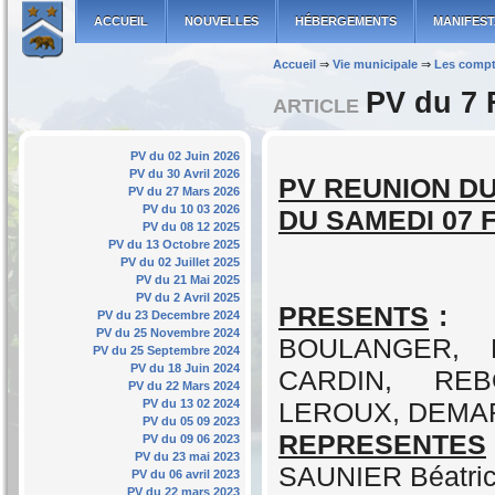
ACCUEIL
NOUVELLES
HÉBERGEMENTS
MANIFEST
Accueil
⇒
Vie municipale
⇒
Les compt
PV du 7 
ARTICLE
PV du 02 Juin 2026
PV du 30 Avril 2026
PV REUNION DU
PV du 27 Mars 2026
PV du 10 03 2026
DU SAMEDI 07 F
PV du 08 12 2025
PV du 13 Octobre 2025
PV du 02 Juillet 2025
PV du 21 Mai 2025
PV du 2 Avril 2025
PRESENTS
:
M
PV du 23 Decembre 2024
PV du 25 Novembre 2024
BOULANGER, 
PV du 25 Septembre 2024
PV du 18 Juin 2024
CARDIN, REB
PV du 22 Mars 2024
PV du 13 02 2024
LEROUX, DEMAR
PV du 05 09 2023
REPRESENTES
PV du 09 06 2023
PV du 23 mai 2023
SAUNIER Béatrice
PV du 06 avril 2023
PV du 22 mars 2023