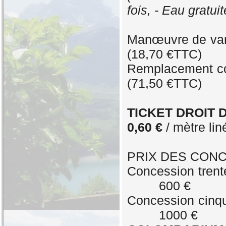
fois, - Eau gratui
Manœuvre
(18,70 €TTC)
Remplacem
(71,50 €TTC)
TICKET DROIT
0,60 €
/ mètre lin
PRIX DES CONCES
Concession tr
600 €
Concession ci
1000 €