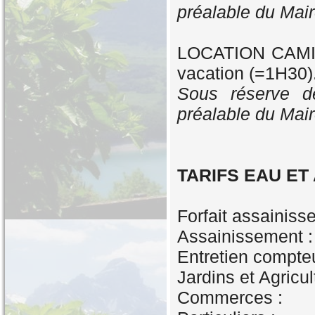
préalable du Mair
LOCATION CAMION
vacation (=1H30)
Sous réserve d
préalable du Mair
TARIFS EAU ET
Forfait 
Assain
Entretien c
Jardins et
Comme