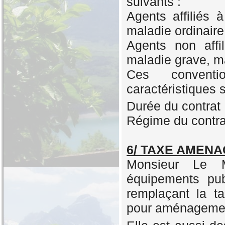
suivants :
Agents affiliés 
maladie ordinaire
Agents non affi
maladie grave, ma
Ces conventi
caractéristiques 
Durée du contrat 
Régime du contrat
6/ TAXE AMEN
Monsieur Le M
équipements pu
remplaçant la ta
pour aménagement