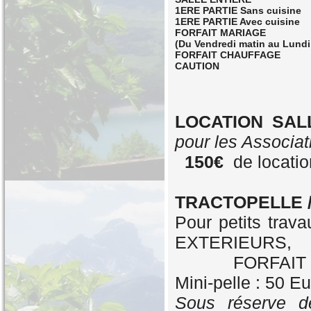
1ERE PARTIE
Sans cuisine
1ERE PARTIE
Avec cuisine
FORFAIT MARIAGE
(Du Vendredi matin au Lundi
FORFAIT CHAUFFAGE
CAUTION
LOCATION SAL
pour les Associ
150€
de locatio
TRACTOPELLE /
Pour petits trav
EXTERIEURS,
FORFAIT JOU
Mini-pelle : 50 E
Sous réserve d