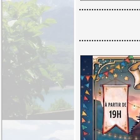
........................
........................