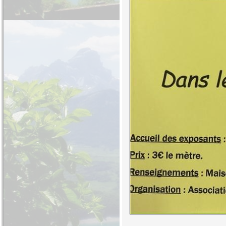
........................