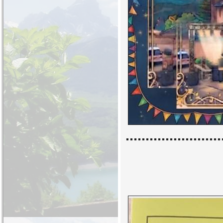
........................