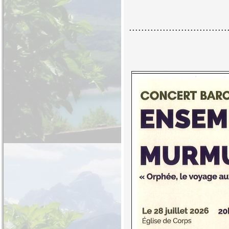
................................