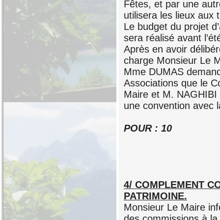
Fêtes, et par une aut
utilisera les lieux au
Le budget du projet d
sera réalisé avant l’ét
Après en avoir délibér
charge Monsieur Le Ma
Mme DUMAS demande des
Associations que le 
Maire et M. NAGHIBI l
une convention avec la 
POUR : 
ABSTEN
4/ COMPLEMENT C
PATRIMOINE.
Monsieur Le Maire inf
des commissions à la 