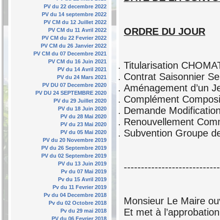
PV du 22 decembre 2022
PV du 14 septembre 2022
PV CM du 12 Juillet 2022
ORDRE DU JOUR
PV CM du 11 Avril 2022
PV CM du 22 Fevrier 2022
PV CM du 26 Janvier 2022
PV CM du 07 Decembre 2021
PV CM du 16 Juin 2021
Titularisation CHOMAT
PV du 14 Avril 2021
Contrat Saisonnier Se
PV du 24 Mars 2021
PV DU 07 Decembre 2020
Aménagement d’un Je
PV DU 24 SEPTEMBRE 2020
Complément Compositi
PV du 29 Juillet 2020
Demande Modification
PV du 18 Juin 2020
PV du 28 Mai 2020
Renouvellement Comm
PV du 23 Mai 2020
Subvention Groupe de 
PV du 05 Mai 2020
PV du 20 Novembre 2019
PV du 26 Septembre 2019
PV du 02 Septembre 2019
PV du 13 Juin 2019
---------------------------
Pv du 07 Mai 2019
Pv du 15 Avril 2019
Pv du 11 Fevrier 2019
Pv du 04 Decembre 2018
Monsieur Le Maire ou
Pv du 02 Octobre 2018
Et met à l’approbation
Pv du 29 mai 2018
PV du 06 Fevrier 2018