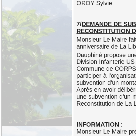
OROY Sylvie
7/
DEMANDE DE SUB
RECONSTITUTION D
Monsieur Le Maire fai
anniversaire de La Lib
Dauphiné propose une 
Division Infanterie US
Commune de CORPS est
participer à l’organisa
subvention d’un mont
Après en avoir délibéré
une subvention d’un m
Reconstitution de La 
INFORMATION :
Monsieur Le Maire pré