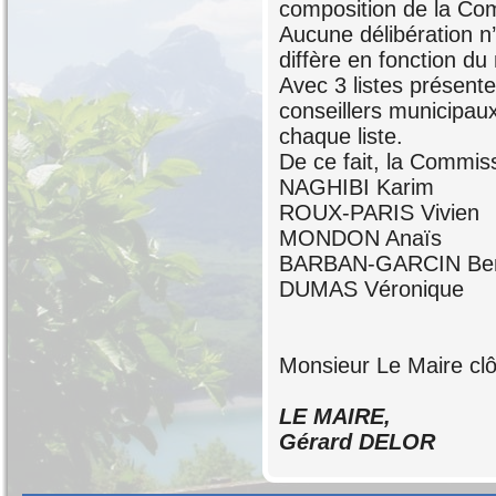
composition de la Com
Aucune délibération n
diffère en fonction du
Avec 3 listes présente
conseillers municipaux 
chaque liste.
De ce fait, la Commis
NAGHIBI Karim
ROUX-PARIS Vivien
MONDON Anaïs
BARBAN-GARCIN Ben
DUMAS Véronique
Monsieur Le Maire clô
LE MAIRE,
Gérard DELOR