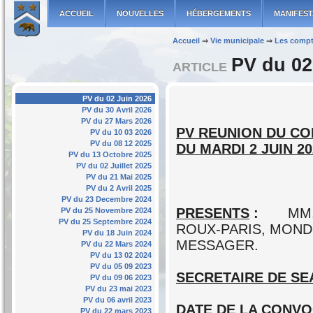
ACCUEIL
NOUVELLES
HÉBERGEMENTS
MANIFEST
Accueil
⇒
Vie municipale
⇒
Les compt
PV du 02
ARTICLE
PV du 02 Juin 2026
PV du 30 Avril 2026
PV du 27 Mars 2026
PV REUNION DU CO
PV du 10 03 2026
PV du 08 12 2025
DU MARDI 2 JUIN 20
PV du 13 Octobre 2025
PV du 02 Juillet 2025
PV du 21 Mai 2025
PV du 2 Avril 2025
PV du 23 Decembre 2024
PRESENTS
:
MM. DE
PV du 25 Novembre 2024
PV du 25 Septembre 2024
ROUX-PARIS, MOND
PV du 18 Juin 2024
MESSAGER.
PV du 22 Mars 2024
PV du 13 02 2024
PV du 05 09 2023
SECRETAIRE DE SE
PV du 09 06 2023
PV du 23 mai 2023
PV du 06 avril 2023
DATE DE LA CONV
PV du 22 mars 2023