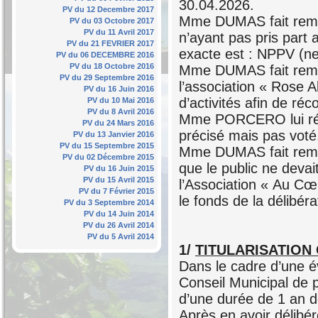
30.04.2026.
PV du 12 Decembre 2017
Mme DUMAS fait rema
PV du 03 Octobre 2017
PV du 11 Avril 2017
n’ayant pas pris part 
PV du 21 FEVRIER 2017
exacte est : NPPV (ne
PV du 06 DECEMBRE 2016
PV du 18 Octobre 2016
Mme DUMAS fait remar
PV du 29 Septembre 2016
l’association « Rose A
PV du 16 Juin 2016
d’activités afin de ré
PV du 10 Mai 2016
PV du 8 Avril 2016
Mme PORCERO lui répo
PV du 24 Mars 2016
précisé mais pas voté
PV du 13 Janvier 2016
PV du 15 Septembre 2015
Mme DUMAS fait remarq
PV du 02 Décembre 2015
que le public ne deva
PV du 16 Juin 2015
PV du 15 Avril 2015
l’Association « Au Cœ
PV du 7 Février 2015
le fonds de la délibér
PV du 3 Septembre 2014
PV du 14 Juin 2014
PV du 26 Avril 2014
PV du 5 Avril 2014
1/
TITULARISATION
Dans le cadre d’une é
Conseil Municipal de p
d’une durée de 1 an
Après en avoir délibéré