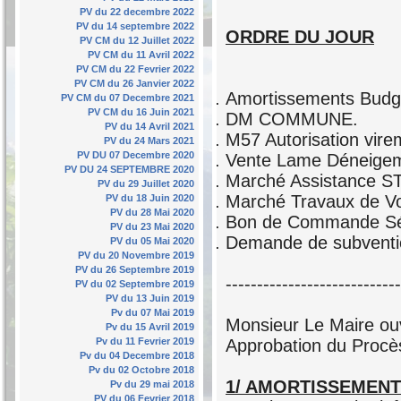
PV du 22 decembre 2022
PV du 14 septembre 2022
ORDRE DU JOUR
PV CM du 12 Juillet 2022
PV CM du 11 Avril 2022
PV CM du 22 Fevrier 2022
PV CM du 26 Janvier 2022
Amortissements Budg
PV CM du 07 Decembre 2021
PV CM du 16 Juin 2021
DM COMMUNE.
PV du 14 Avril 2021
M57 Autorisation vire
PV du 24 Mars 2021
PV DU 07 Decembre 2020
Vente Lame Déneigem
PV DU 24 SEPTEMBRE 2020
Marché Assistance S
PV du 29 Juillet 2020
Marché Travaux de Voi
PV du 18 Juin 2020
PV du 28 Mai 2020
Bon de Commande Séc
PV du 23 Mai 2020
Demande de subvent
PV du 05 Mai 2020
PV du 20 Novembre 2019
PV du 26 Septembre 2019
----------------------------
PV du 02 Septembre 2019
PV du 13 Juin 2019
Pv du 07 Mai 2019
Monsieur Le Maire ou
Pv du 15 Avril 2019
Pv du 11 Fevrier 2019
Approbation du Procès
Pv du 04 Decembre 2018
Pv du 02 Octobre 2018
1/ AMORTISSEMEN
Pv du 29 mai 2018
PV du 06 Fevrier 2018