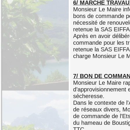
6/ MARCHE TRAVAU
Monsieur Le Maire info
bons de commande pou
nécessité de renouvele
retenue la SAS EI
Après en avoir délibér
commande pour les tr
retenue la SAS EI
charge Monsieur Le Ma
7/ BON DE COMMAN
Monsieur Le Maire rapp
d’approvisionnement 
sécheresse.
Dans le contexte de 
de réseaux divers, Mo
de commande de l’Ets
du hameau de Boustig
TTC.