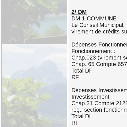
2/ DM
DM 1 COMMUNE :
Le Conseil Municipal,
virement de crédits su
Dépenses Fo
Fonctionnement :
Chap.023 (virement se
Chap. 65 Compte 6574
Total
RF
Dépenses In
Investissement :
Chap.21 Compte
reçu section fonction
Total DI
RI - 