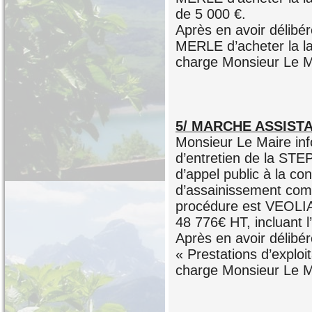
de 5 000 €.
Après en avoir délibéré
MERLE d’acheter la l
charge Monsieur Le Ma
5/ MARCHE ASSIST
Monsieur Le Maire info
d’entretien de la STEP 
d’appel public à la co
d’assainissement comm
procédure est VEOLIA
48 776€ HT, incluant 
Après en avoir délibér
« Prestations d’explo
charge Monsieur Le Ma